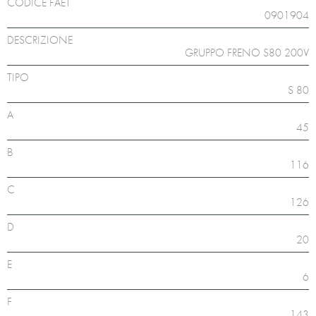
CODICE FAET
0901904
DESCRIZIONE
GRUPPO FRENO S80 200V
TIPO
S 80
A
45
B
116
C
126
D
20
E
6
F
143