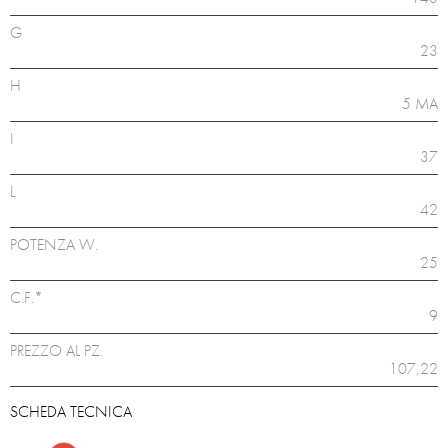
G
23
H
5 MA
I
37
L
42
POTENZA W.
25
C.F.*
9
PREZZO AL PZ.
107,22
SCHEDA TECNICA