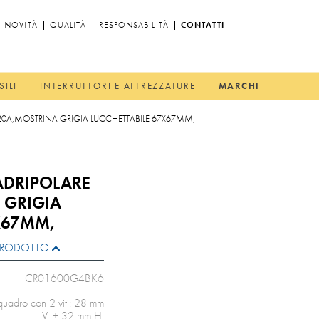
NOVITÀ
QUALITÀ
RESPONSABILITÀ
CONTATTI
SILI
INTERRUTTORI E ATTREZZATURE
MARCHI
 20A,MOSTRINA GRIGIA LUCCHETTABILE 67X67MM,
ADRIPOLARE
 GRIGIA
X67MM,
L PRODOTTO
CR01600G4BK6
quadro con 2 viti: 28 mm
V. + 32 mm H.