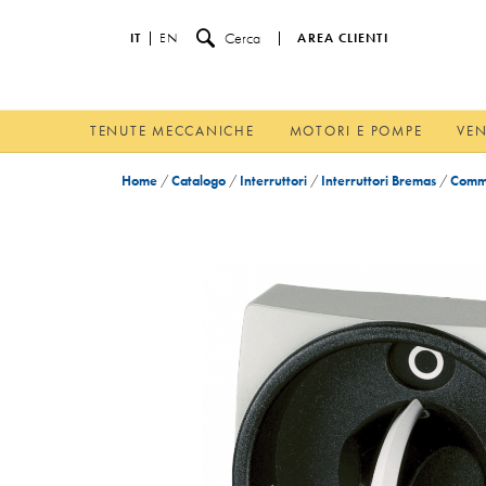
Cerca
IT
EN
AREA CLIENTI
TENUTE MECCANICHE
MOTORI E POMPE
VEN
Home
/
Catalogo
/
Interruttori
/
Interruttori Bremas
/
Commu