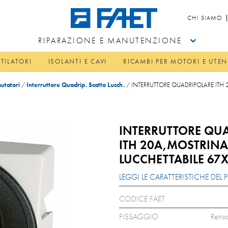
CHI SIAMO
RIPARAZIONE E MANUTENZIONE
TILATORI
ISOLANTI E CAVI
RICAMBI PER MOTORI E UTEN
tatori
/
Interruttore Quadrip. Scatto Lucch.
/
INTERRUTTORE QUADRIPOLARE ITH
INTERRUTTORE QU
ITH 20A,MOSTRINA
LUCCHETTABILE 67
LEGGI LE CARATTERISTICHE DE
CODICE FAET
FISSAGGIO
Retro