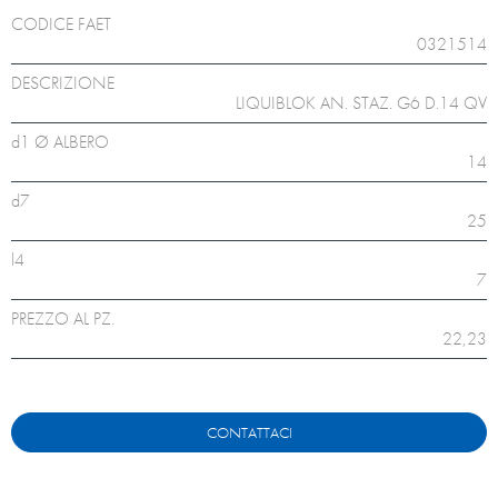
CODICE FAET
0321514
DESCRIZIONE
LIQUIBLOK AN. STAZ. G6 D.14 QV
d1 Ø ALBERO
14
d7
25
l4
7
PREZZO AL PZ.
22,23
CONTATTACI