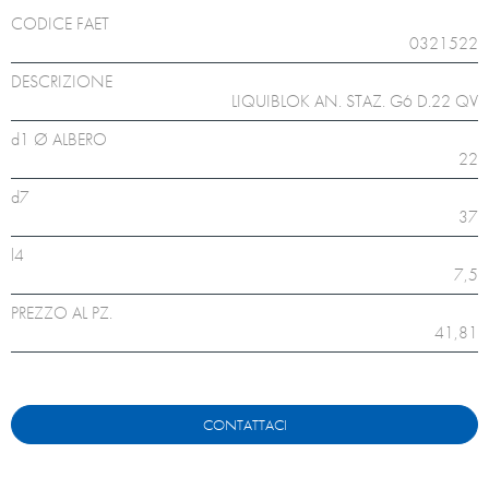
CODICE FAET
0321522
DESCRIZIONE
LIQUIBLOK AN. STAZ. G6 D.22 QV
d1 Ø ALBERO
22
d7
37
l4
7,5
PREZZO AL PZ.
41,81
CONTATTACI