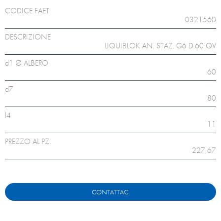
CODICE FAET
0321560
DESCRIZIONE
LIQUIBLOK AN. STAZ. G6 D.60 QV
d1 Ø ALBERO
60
d7
80
l4
11
PREZZO AL PZ.
227,67
CONTATTACI