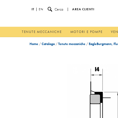
Cerca
IT
EN
AREA CLIENTI
TENUTE MECCANICHE
MOTORI E POMPE
VEN
Home
/
Catalogo
/
Tenute meccaniche
/
EagleBurgmann, Flui