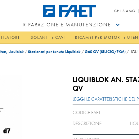
CHI SIAMO
RIPARAZIONE E MANUTENZIONE
TILATORI
ISOLANTI E CAVI
RICAMBI PER MOTORI E UTEN
ten, Liquiblok
/
Stazionari per tenute Liquiblok
/
G60 QV (SILICIO/FKM)
/
LIQU
LIQUIBLOK AN. STA
QV
LEGGI LE CARATTERISTICHE DE
CODICE FAET
DESCRIZIONE
LIQ