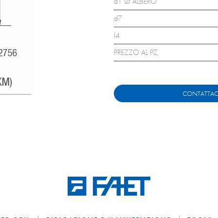
d1 Ø ALBERO
d7
l4
PREZZO AL PZ.
CONTATTAC