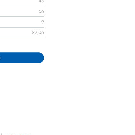
48
66
9
82,06
I