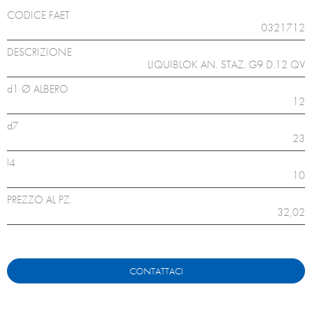
CODICE FAET
0321712
DESCRIZIONE
LIQUIBLOK AN. STAZ. G9 D.12 QV
d1 Ø ALBERO
12
d7
23
l4
10
PREZZO AL PZ.
32,02
CONTATTACI