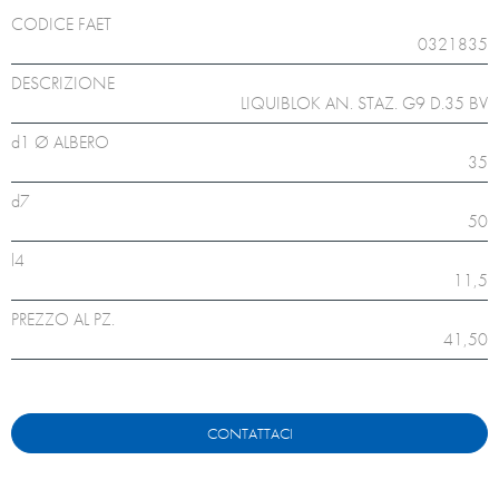
CODICE FAET
0321835
DESCRIZIONE
LIQUIBLOK AN. STAZ. G9 D.35 BV
d1 Ø ALBERO
35
d7
50
l4
11,5
PREZZO AL PZ.
41,50
CONTATTACI