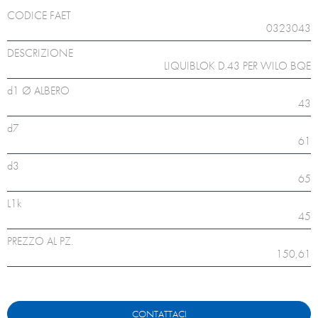
CODICE FAET
0323043
DESCRIZIONE
LIQUIBLOK D.43 PER WILO BQE
d1 Ø ALBERO
43
d7
61
d3
65
L1k
45
PREZZO AL PZ.
150,61
CONTATTACI