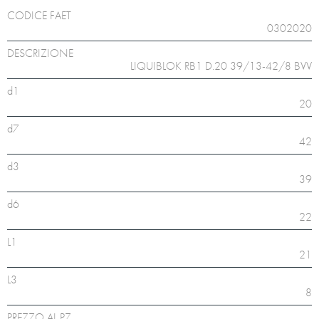
CODICE FAET
0302020
DESCRIZIONE
LIQUIBLOK RB1 D.20 39/13-42/8 BVV
d1
20
d7
42
d3
39
d6
22
L1
21
L3
8
PREZZO AL PZ.