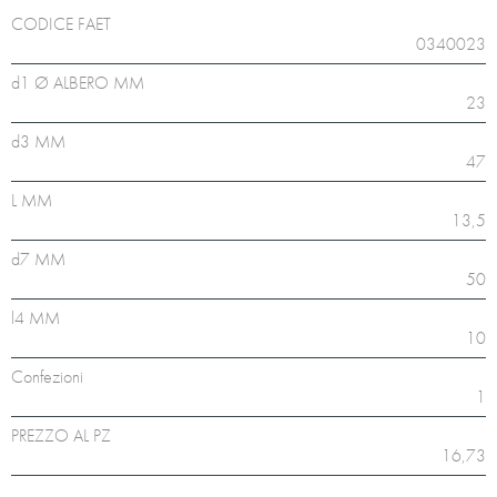
CODICE FAET
0340023
d1 Ø ALBERO MM
23
d3 MM
47
L MM
13,5
d7 MM
50
l4 MM
10
Confezioni
1
PREZZO AL PZ
16,73