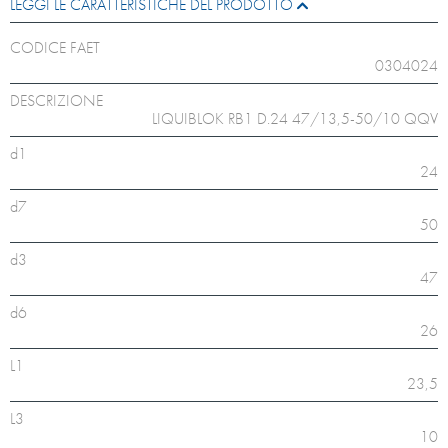
LEGGI LE CARATTERISTICHE DEL PRODOTTO
CODICE FAET
0304024
DESCRIZIONE
LIQUIBLOK RB1 D.24 47/13,5-50/10 QQV
d1
24
d7
50
d3
47
d6
26
L1
23,5
L3
10