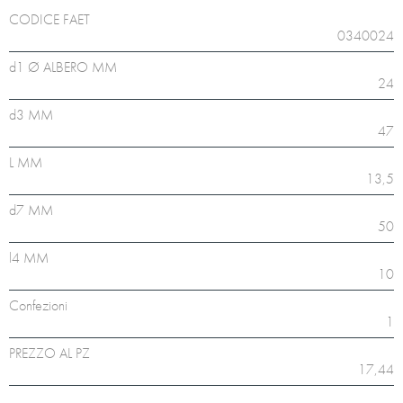
CODICE FAET
0340024
d1 Ø ALBERO MM
24
d3 MM
47
L MM
13,5
d7 MM
50
l4 MM
10
Confezioni
1
PREZZO AL PZ
17,44