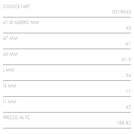
CODICE FAET
0319043
d1 Ø ALBERO MM
43
d7 MM
61
d3 MM
61,5
L MM
34
l3 MM
11
l1 MM
45
PREZZO AL PZ
188,82