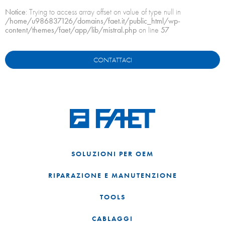
Notice
: Trying to access array offset on value of type null in
/home/u986837126/domains/faet.it/public_html/wp-
content/themes/faet/app/lib/mistral.php
on line
57
CONTATTACI
SOLUZIONI PER OEM
RIPARAZIONE E MANUTENZIONE
TOOLS
CABLAGGI