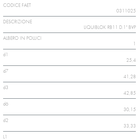
CODICE FAET
0311025
DESCRIZIONE
LIQUIBLOK RB11 D.1" BVP
ALBERO IN POLLICI
1
d1
25,4
d7
41,28
d3
42,85
d6
30,15
d2
33,33
L1