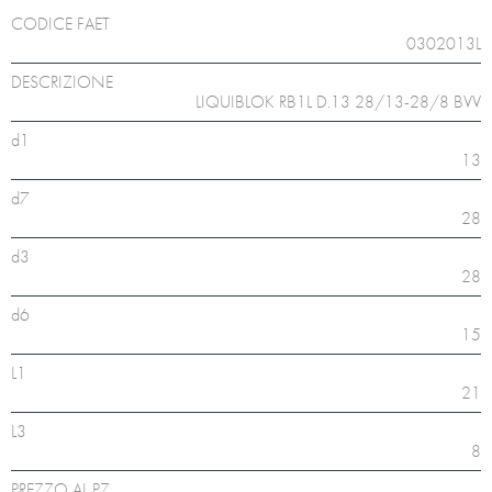
CODICE FAET
0302013L
DESCRIZIONE
LIQUIBLOK RB1L D.13 28/13-28/8 BVV
d1
13
d7
28
d3
28
d6
15
L1
21
L3
8
PREZZO AL PZ.