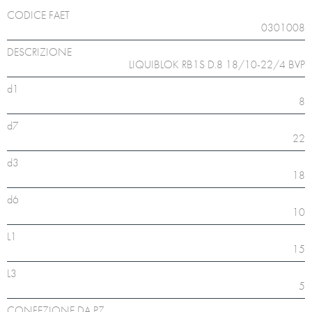
CODICE FAET
0301008
DESCRIZIONE
LIQUIBLOK RB1S D.8 18/10-22/4 BVP
d1
8
d7
22
d3
18
d6
10
L1
15
L3
5
CONFEZIONE DA PZ.