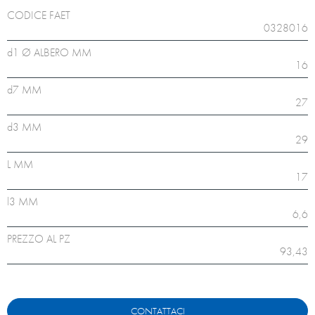
CODICE FAET
0328016
d1 Ø ALBERO MM
16
d7 MM
27
d3 MM
29
L MM
17
l3 MM
6,6
PREZZO AL PZ
93,43
CONTATTACI