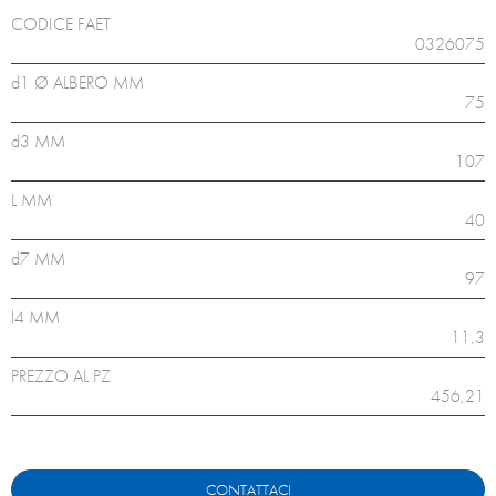
CODICE FAET
0326075
d1 Ø ALBERO MM
75
d3 MM
107
L MM
40
d7 MM
97
l4 MM
11,3
PREZZO AL PZ
456,21
CONTATTACI