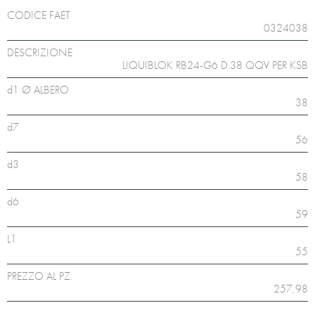
CODICE FAET
0324038
DESCRIZIONE
LIQUIBLOK RB24-G6 D.38 QQV PER KSB
d1 Ø ALBERO
38
d7
56
d3
58
d6
59
L1
55
PREZZO AL PZ.
257,98