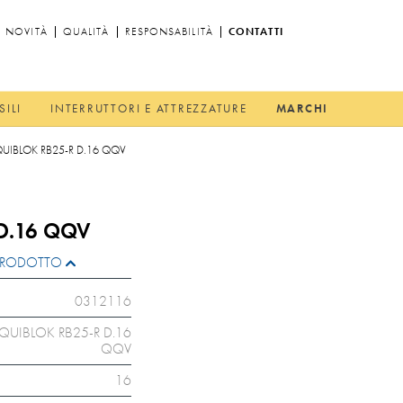
NOVITÀ
QUALITÀ
RESPONSABILITÀ
CONTATTI
SILI
INTERRUTTORI E ATTREZZATURE
MARCHI
QUIBLOK RB25-R D.16 QQV
D.16 QQV
L PRODOTTO
0312116
IQUIBLOK RB25-R D.16
QQV
16