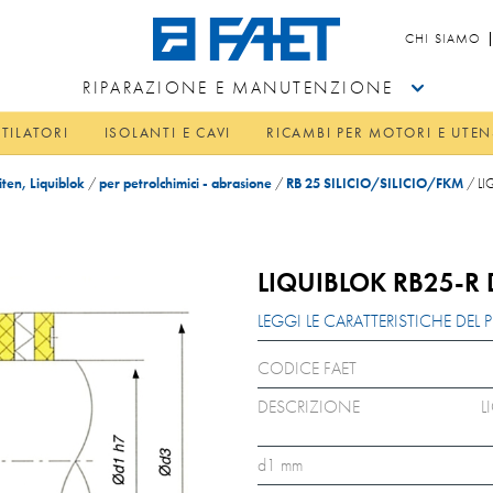
CHI SIAMO
RIPARAZIONE E MANUTENZIONE
TILATORI
ISOLANTI E CAVI
RICAMBI PER MOTORI E UTEN
ten, Liquiblok
/
per petrolchimici - abrasione
/
RB 25 SILICIO/SILICIO/FKM
/
LI
LIQUIBLOK RB25-R 
LEGGI LE CARATTERISTICHE DE
CODICE FAET
DESCRIZIONE
L
d1 mm