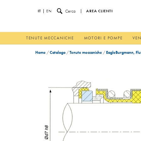
Cerca
IT
EN
AREA CLIENTI
TENUTE MECCANICHE
MOTORI E POMPE
VEN
Home
/
Catalogo
/
Tenute meccaniche
/
EagleBurgmann, Flui