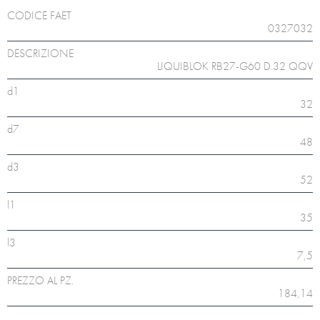
CODICE FAET
0327032
DESCRIZIONE
LIQUIBLOK RB27-G60 D.32 QQV
d1
32
d7
48
d3
52
l1
35
l3
7,5
PREZZO AL PZ.
184,14