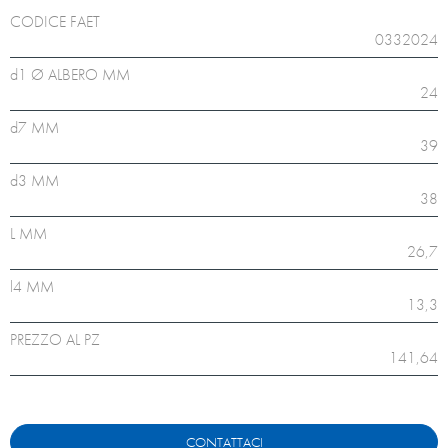
CODICE FAET
0332024
d1 Ø ALBERO MM
24
d7 MM
39
d3 MM
38
L MM
26,7
l4 MM
13,3
PREZZO AL PZ
141,64
CONTATTACI