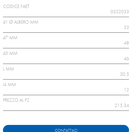
CODICE FAET
0332033
d1 Ø ALBERO MM
33
d7 MM
48
d3 MM
46
L MM
30,5
l4 MM
12
PREZZO AL PZ
215,34
CONTATTACI