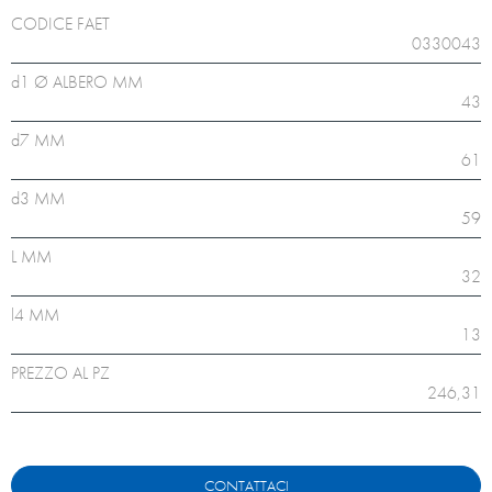
CODICE FAET
0330043
d1 Ø ALBERO MM
43
d7 MM
61
d3 MM
59
L MM
32
l4 MM
13
PREZZO AL PZ
246,31
CONTATTACI