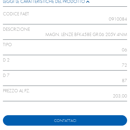
LEGGI LE CARATTERISTICHE DEL PRODOTTO
CODICE FAET
0910084
DESCRIZIONE
MAGN. LENZE BFK458E GR.06 205V 4NM
TIPO
06
D 2
72
D 7
87
PREZZO AL PZ.
203,00
CONTATTACI