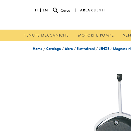
Cerca
IT
EN
AREA CLIENTI
TENUTE MECCANICHE
MOTORI E POMPE
VEN
Home
/
Catalogo
/
Altro
/
Elettrofreni
/
LENZE
/
Magnete ri