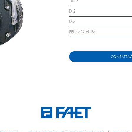
TIPO
D 2
D 7
PREZZO AL PZ.
CONTATTAC