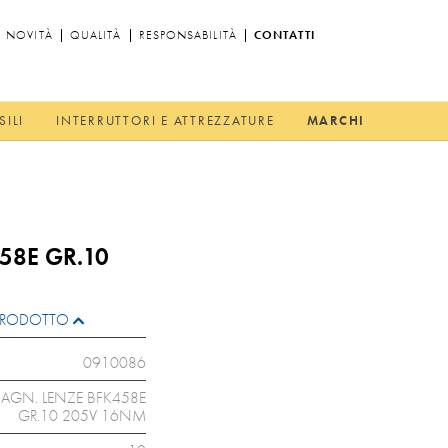
NOVITÀ
QUALITÀ
RESPONSABILITÀ
CONTATTI
SILI
INTERRUTTORI E ATTREZZATURE
MARCHI
58E GR.10
L PRODOTTO
0910086
AGN. LENZE BFK458E
GR.10 205V 16NM