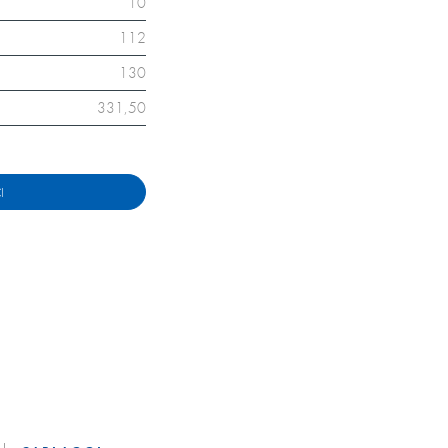
10
112
130
331,50
I