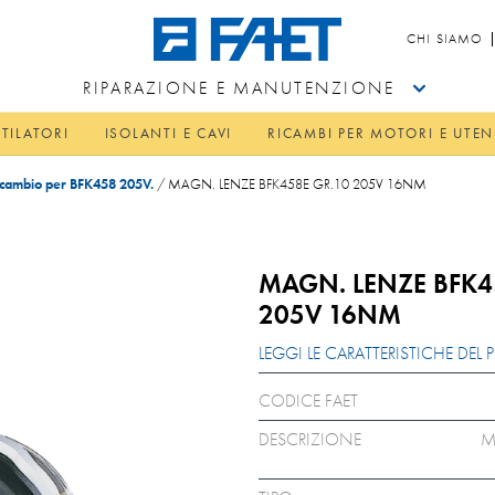
CHI SIAMO
RIPARAZIONE E MANUTENZIONE
TILATORI
ISOLANTI E CAVI
RICAMBI PER MOTORI E UTEN
cambio per BFK458 205V.
/
MAGN. LENZE BFK458E GR.10 205V 16NM
MAGN. LENZE BFK4
205V 16NM
LEGGI LE CARATTERISTICHE DE
CODICE FAET
DESCRIZIONE
M