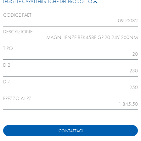
LEGGI LE CARATTERISTICHE DEL PRODOTTO
CODICE FAET
0910082
DESCRIZIONE
MAGN. LENZE BFK458E GR.20 24V 260NM
TIPO
20
D 2
230
D 7
250
PREZZO AL PZ.
1.845,50
CONTATTACI