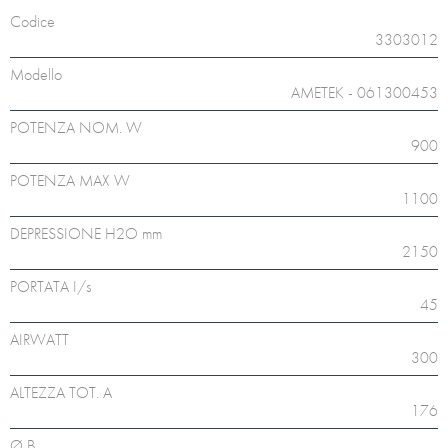
Codice
3303012
Modello
AMETEK - 061300453
POTENZA NOM. W
900
POTENZA MAX W
1100
DEPRESSIONE H2O mm
2150
PORTATA I/s
45
AIRWATT
300
ALTEZZA TOT. A
176
Ø B