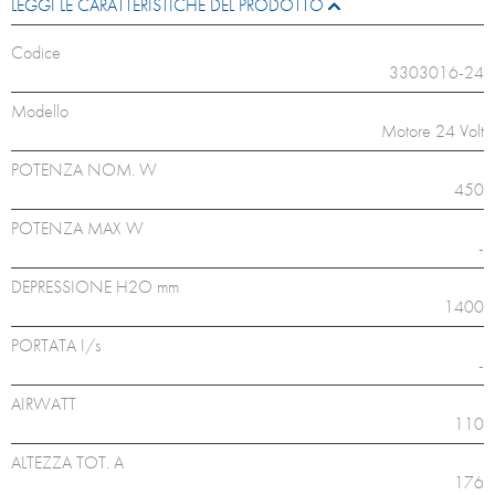
LEGGI LE CARATTERISTICHE DEL PRODOTTO
Codice
3303016-24
Modello
Motore 24 Volt
POTENZA NOM. W
450
POTENZA MAX W
-
DEPRESSIONE H2O mm
1400
PORTATA I/s
-
AIRWATT
110
ALTEZZA TOT. A
176