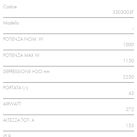
Codice
3303003F
Modello
-
POTENZA NOM. W
1000
POTENZA MAX W
1150
DEPRESSIONE H2O mm
2250
PORTATA I/s
43
AIRWATT
272
ALTEZZA TOT. A
153
Ø B