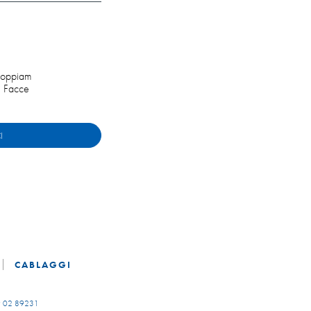
oppiam
i Facce
I
CABLAGGI
 02 89231