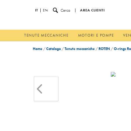
Cerca
IT
EN
AREA CLIENTI
TENUTE MECCANICHE
MOTORI E POMPE
VEN
Home
/
Catalogo
/
Tenute meccaniche
/
ROTEN
/
O-rings Ro