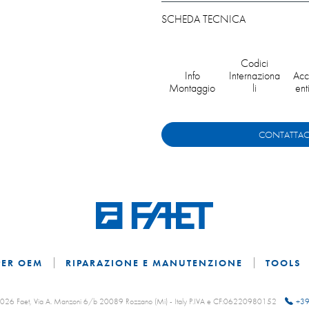
SCHEDA TECNICA
Codici
Info
Internaziona
Acc
Montaggio
li
ent
CONTATTAC
PER OEM
RIPARAZIONE E MANUTENZIONE
TOOLS
 2026 Faet, Via A. Manzoni 6/b 20089 Rozzano (Mi) - Italy P.IVA e CF:06220980152
+39