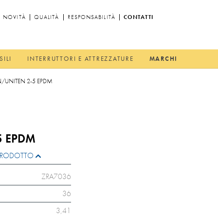
NOVITÀ
QUALITÀ
RESPONSABILITÀ
CONTATTI
SILI
INTERRUTTORI E ATTREZZATURE
MARCHI
EN/UNITEN 2-5 EPDM
5 EPDM
L PRODOTTO
ZRA7036
36
3,41