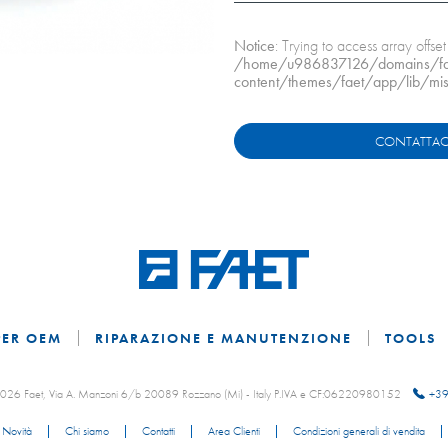
Notice
: Trying to access array offset
/home/u986837126/domains/faet
content/themes/faet/app/lib/mis
CONTATTAC
PER OEM
RIPARAZIONE E MANUTENZIONE
TOOLS
 2026 Faet, Via A. Manzoni 6/b 20089 Rozzano (Mi) - Italy P.IVA e CF:06220980152
+39
Novità
Chi siamo
Contatti
Area Clienti
Condizioni generali di vendita