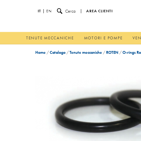
Cerca
IT
EN
AREA CLIENTI
TENUTE MECCANICHE
MOTORI E POMPE
VEN
Home
/
Catalogo
/
Tenute meccaniche
/
ROTEN
/
O-rings Ro