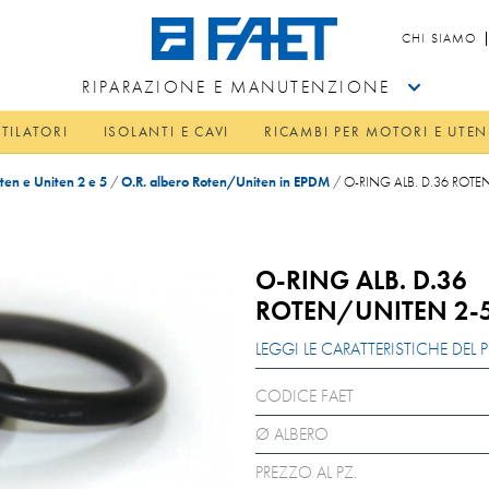
CHI SIAMO
RIPARAZIONE E MANUTENZIONE
TILATORI
ISOLANTI E CAVI
RICAMBI PER MOTORI E UTEN
ten e Uniten 2 e 5
/
O.R. albero Roten/Uniten in EPDM
/
O-RING ALB. D.36 ROT
O-RING ALB. D.36
ROTEN/UNITEN 2-
LEGGI LE CARATTERISTICHE DE
CODICE FAET
Ø ALBERO
PREZZO AL PZ.