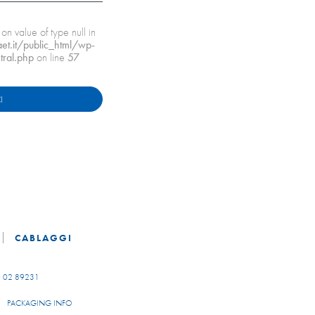
 on value of type null in
.it/public_html/wp-
tral.php
on line
57
I
CABLAGGI
 02 89231
PACKAGING INFO