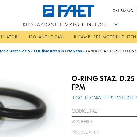
CHI SIAMO
RIPARAZIONE E MANUTENZIONE
TILATORI
ISOLANTI E CAVI
RICAMBI PER MOTORI E UTEN
ten e Uniten 2 e 5
/
O.R. fisso Roten in FPM Viton
/
O-RING STAZ. D.25 ROTEN 2-5
O-RING STAZ. D.25
FPM
LEGGI LE CARATTERISTICHE DE
CODICE FAET
Ø ALBERO
PREZZO AL PZ.