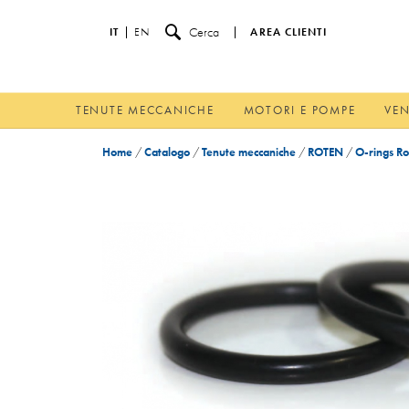
Cerca
IT
EN
AREA CLIENTI
TENUTE MECCANICHE
MOTORI E POMPE
VEN
Home
/
Catalogo
/
Tenute meccaniche
/
ROTEN
/
O-rings Ro