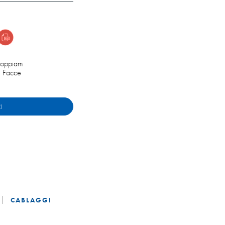
oppiam
i Facce
I
CABLAGGI