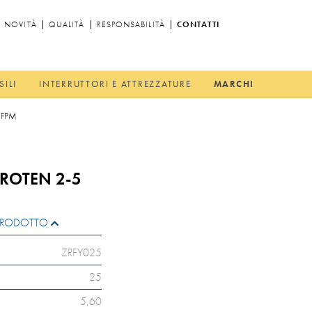
NOVITÀ
QUALITÀ
RESPONSABILITÀ
CONTATTI
SILI
INTERRUTTORI E ATTREZZATURE
MARCHI
 FPM
 ROTEN 2-5
L PRODOTTO
ZRFY025
25
5,60