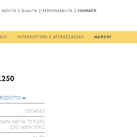
NOVITÀ
QUALITÀ
RESPONSABILITÀ
CONTATTI
SILI
INTERRUTTORI E ATTREZZATURE
MARCHI
.250
L PRODOTTO
0504035
OMPA SAP PA 70 P.250
230/400V 50HZ