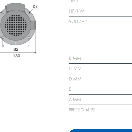
TIPO
HP/KW
VOLT/HZ
B MM
C MM
D MM
E
A MM
PREZZO AL PZ.