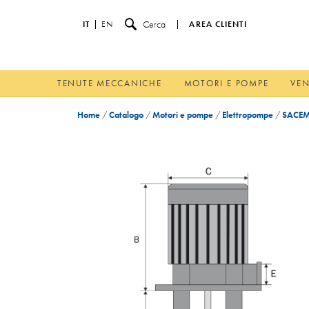
Cerca
IT
EN
AREA CLIENTI
TENUTE MECCANICHE
MOTORI E POMPE
VEN
Home
/
Catalogo
/
Motori e pompe
/
Elettropompe
/
SACEM