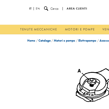
Cerca
IT
EN
AREA CLIENTI
TENUTE MECCANICHE
MOTORI E POMPE
VEN
Home
/
Catalogo
/
Motori e pompe
/
Elettropompe
/
Accesso