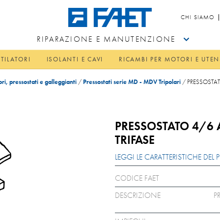
CHI SIAMO
RIPARAZIONE E MANUTENZIONE
TILATORI
ISOLANTI E CAVI
RICAMBI PER MOTORI E UTEN
ri, pressostati e galleggianti
/
Pressostati serie MD - MDV Tripolari
/
PRESSOSTAT
PRESSOSTATO 4/6 
TRIFASE
LEGGI LE CARATTERISTICHE DE
CODICE FAET
DESCRIZIONE
P