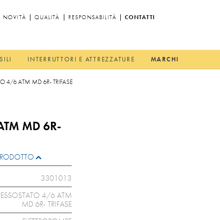
NOVITÀ
QUALITÀ
RESPONSABILITÀ
CONTATTI
SILI
INTERRUTTORI E ATTREZZATURE
MARCHI
O 4/6 ATM MD 6R- TRIFASE
ATM MD 6R-
L PRODOTTO
3301013
RESSOSTATO 4/6 ATM
MD 6R- TRIFASE