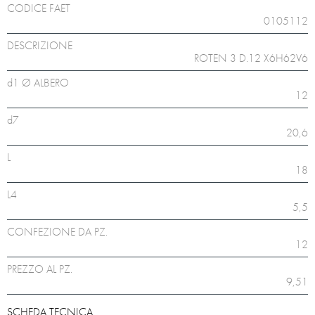
CODICE FAET
0105112
DESCRIZIONE
ROTEN 3 D.12 X6H62V6
d1 Ø ALBERO
12
d7
20,6
L
18
L4
5,5
CONFEZIONE DA PZ.
12
PREZZO AL PZ.
9,51
SCHEDA TECNICA