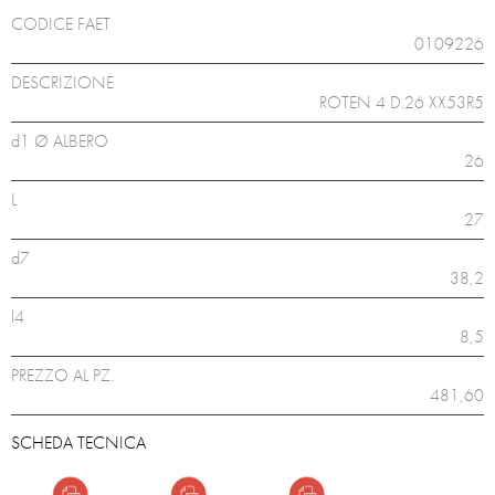
CODICE FAET
0109226
DESCRIZIONE
ROTEN 4 D.26 XX53R5
d1 Ø ALBERO
26
L
27
d7
38,2
l4
8,5
PREZZO AL PZ.
481,60
SCHEDA TECNICA