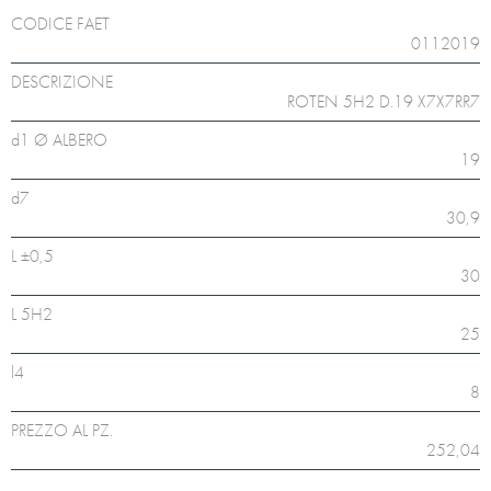
CODICE FAET
0112019
DESCRIZIONE
ROTEN 5H2 D.19 X7X7RR7
d1 Ø ALBERO
19
d7
30,9
L ±0,5
30
L 5H2
25
l4
8
PREZZO AL PZ.
252,04