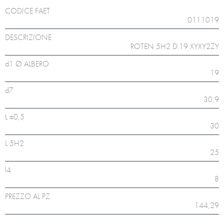
CODICE FAET
0111019
DESCRIZIONE
ROTEN 5H2 D.19 XYXY2ZY
d1 Ø ALBERO
19
d7
30,9
L ±0,5
30
L 5H2
25
l4
8
PREZZO AL PZ.
144,29