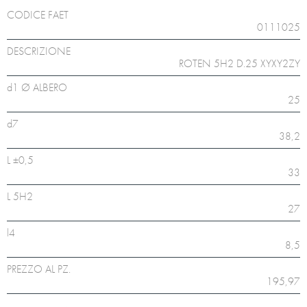
CODICE FAET
0111025
DESCRIZIONE
ROTEN 5H2 D.25 XYXY2ZY
d1 Ø ALBERO
25
d7
38,2
L ±0,5
33
L 5H2
27
l4
8,5
PREZZO AL PZ.
195,97