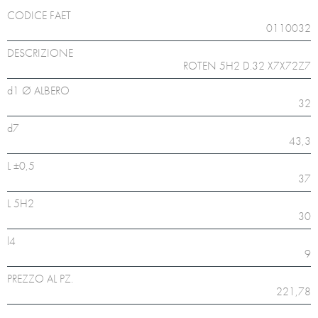
CODICE FAET
0110032
DESCRIZIONE
ROTEN 5H2 D.32 X7X72Z7
d1 Ø ALBERO
32
d7
43,3
L ±0,5
37
L 5H2
30
l4
9
PREZZO AL PZ.
221,78