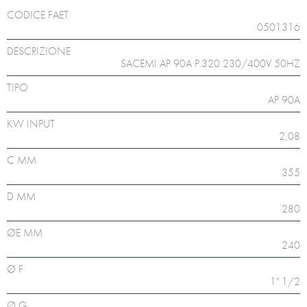
CODICE FAET
0501316
DESCRIZIONE
SACEMI AP 90A P.320 230/400V 50HZ
TIPO
AP 90A
KW INPUT
2,08
C MM
355
D MM
280
ØE MM
240
Ø F
1" 1/2
Ø G