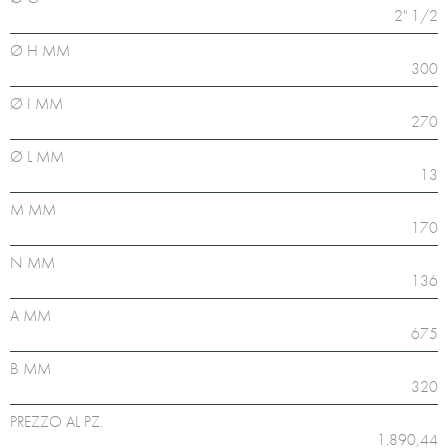
2" 1/2
Ø H MM
300
Ø I MM
270
Ø L MM
13
M MM
170
N MM
136
A MM
675
B MM
320
PREZZO AL PZ.
1.890,44