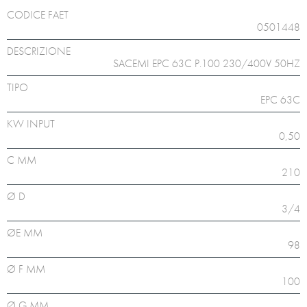
CODICE FAET
0501448
DESCRIZIONE
SACEMI EPC 63C P.100 230/400V 50HZ
TIPO
EPC 63C
KW INPUT
0,50
C MM
210
Ø D
3/4
ØE MM
98
Ø F MM
100
Ø G MM