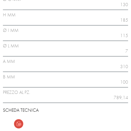
130
H MM
185
Ø I MM
115
Ø L MM
7
A MM
310
B MM
100
PREZZO AL PZ.
789,14
SCHEDA TECNICA