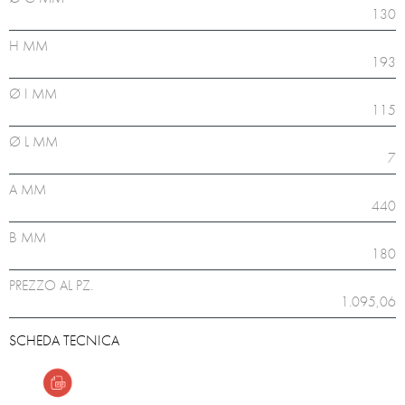
130
H MM
193
Ø I MM
115
Ø L MM
7
A MM
440
B MM
180
PREZZO AL PZ.
1.095,06
SCHEDA TECNICA