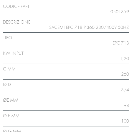
CODICE FAET
0501359
DESCRIZIONE
SACEMI EPC 71B P.360 230/400V 50HZ
TIPO
EPC 71B
KW INPUT
1,20
C MM
260
Ø D
3/4
ØE MM
98
Ø F MM
100
Ø G MM