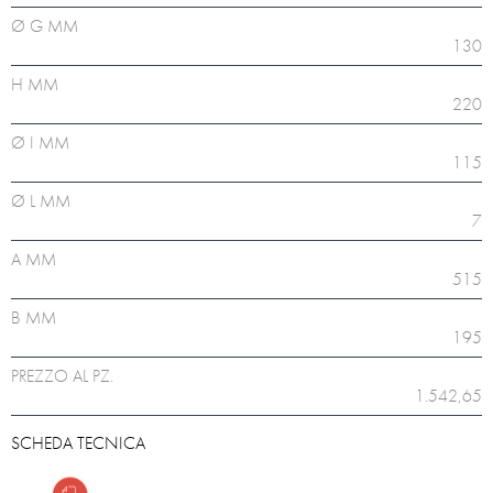
Ø G MM
130
H MM
220
Ø I MM
115
Ø L MM
7
A MM
515
B MM
195
PREZZO AL PZ.
1.542,65
SCHEDA TECNICA