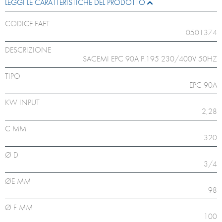
LEGGI LE CARATTERISTICHE DEL PRODOTTO
CODICE FAET
0501374
DESCRIZIONE
SACEMI EPC 90A P.195 230/400V 50HZ
TIPO
EPC 90A
KW INPUT
2,28
C MM
320
Ø D
3/4
ØE MM
98
Ø F MM
100