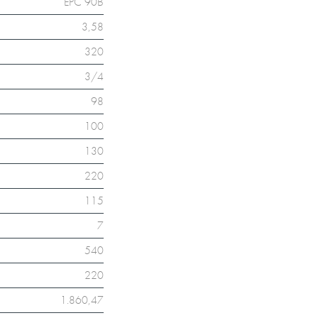
EPC 90B
3,58
320
3/4
98
100
130
220
115
7
540
220
1.860,47