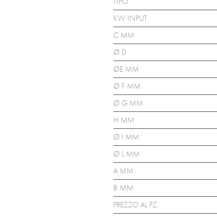
TIPO
KW INPUT
C MM
Ø D
ØE MM
Ø F MM
Ø G MM
H MM
Ø I MM
Ø L MM
A MM
B MM
PREZZO AL PZ.