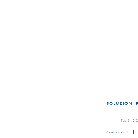
SOLUZIONI 
Faet Srl ©
Assistenza clienti