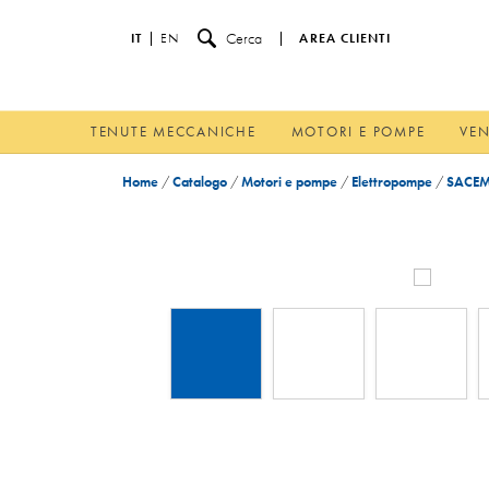
Cerca
IT
EN
AREA CLIENTI
TENUTE MECCANICHE
MOTORI E POMPE
VEN
Home
/
Catalogo
/
Motori e pompe
/
Elettropompe
/
SACEM