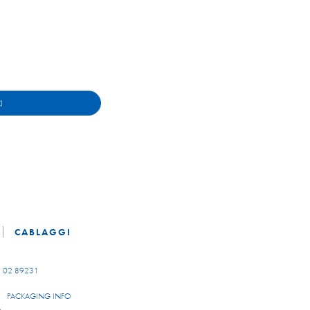
I
CABLAGGI
 02 89231
PACKAGING INFO