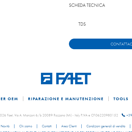
SCHEDA TECNICA
TDS
CONTATTAC
PER OEM
RIPARAZIONE E MANUTENZIONE
TOOLS
 2026 Faet, Via A. Manzoni 6/b 20089 Rozzano (Mi) - Italy P.IVA e CF:06220980152
+39
Novità
Chi siamo
Contatti
Area Clienti
Condizioni generali di vendita