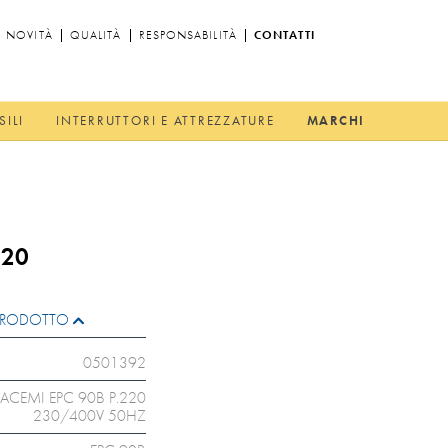
NOVITÀ
QUALITÀ
RESPONSABILITÀ
CONTATTI
SILI
INTERRUTTORI E ATTREZZATURE
MARCHI
220
L PRODOTTO
0501392
ACEMI EPC 90B P.220
230/400V 50HZ