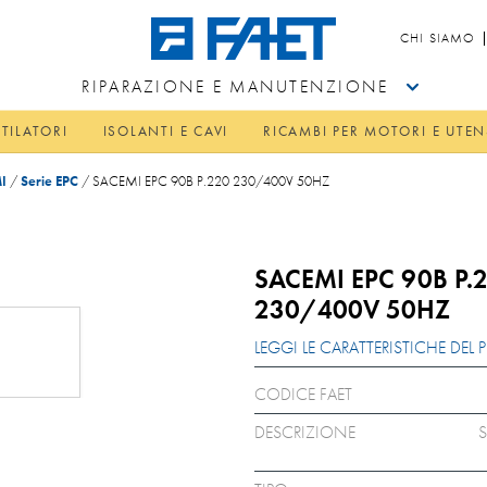
CHI SIAMO
RIPARAZIONE E MANUTENZIONE
TILATORI
ISOLANTI E CAVI
RICAMBI PER MOTORI E UTEN
I
/
Serie EPC
/
SACEMI EPC 90B P.220 230/400V 50HZ
SACEMI EPC 90B P.
230/400V 50HZ
LEGGI LE CARATTERISTICHE DE
CODICE FAET
DESCRIZIONE
S