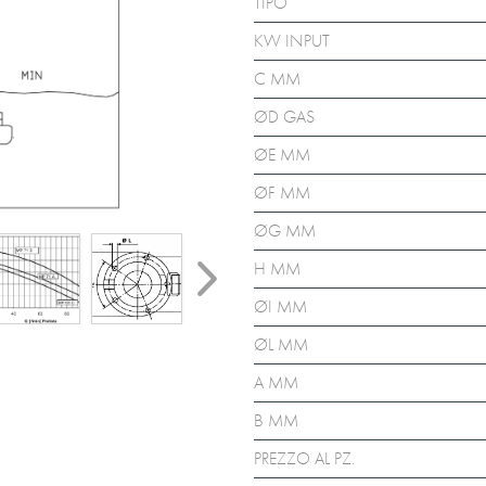
TIPO
KW INPUT
C MM
ØD GAS
ØE MM
ØF MM
ØG MM
H MM
ØI MM
ØL MM
A MM
B MM
PREZZO AL PZ.