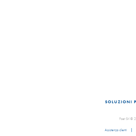
SOLUZIONI 
Faet Srl ©
Assistenza clienti