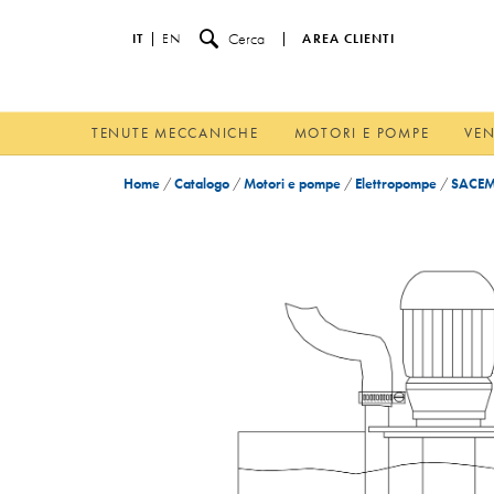
Cerca
IT
EN
AREA CLIENTI
TENUTE MECCANICHE
MOTORI E POMPE
VEN
Home
/
Catalogo
/
Motori e pompe
/
Elettropompe
/
SACEM