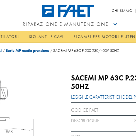
CHI SIAMO
RIPARAZIONE E MANUTENZIONE
TILATORI
ISOLANTI E CAVI
RICAMBI PER MOTORI E UTEN
I
/
Serie MP media pressione
/
SACEMI MP 63C P.230 230/400V 50HZ
SACEMI MP 63C P.
50HZ
LEGGI LE CARATTERISTICHE DE
CODICE FAET
DESCRIZIONE