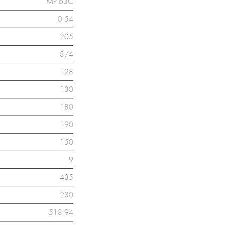
MP 63C
0,54
205
3/4
128
130
180
190
150
9
435
230
518,94