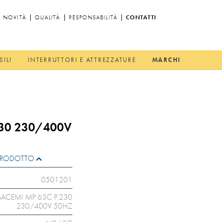
NOVITÀ
QUALITÀ
RESPONSABILITÀ
CONTATTI
SILI
INTERRUTTORI E ATTREZZATURE
MARCHI
230 230/400V
L PRODOTTO
0501201
SACEMI MP 63C P.230
230/400V 50HZ