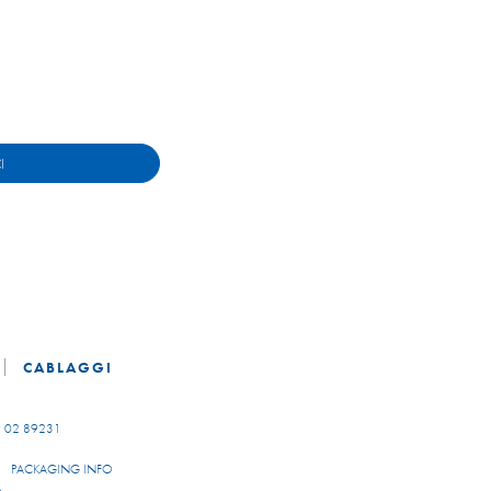
I
CABLAGGI
 02 89231
PACKAGING INFO