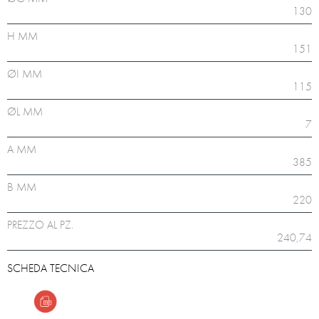
130
H MM
151
ØI MM
115
ØL MM
7
A MM
385
B MM
220
PREZZO AL PZ.
240,74
SCHEDA TECNICA