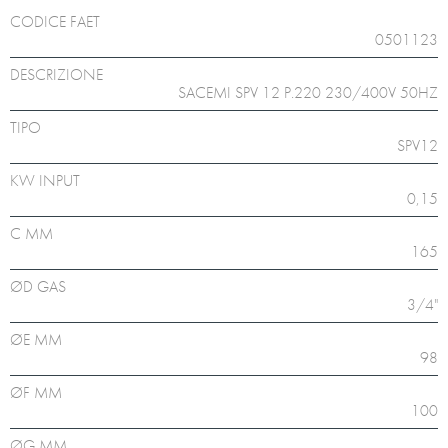
CODICE FAET
0501123
DESCRIZIONE
SACEMI SPV 12 P.220 230/400V 50HZ
TIPO
SPV12
KW INPUT
0,15
C MM
165
ØD GAS
3/4"
ØE MM
98
ØF MM
100
ØG MM