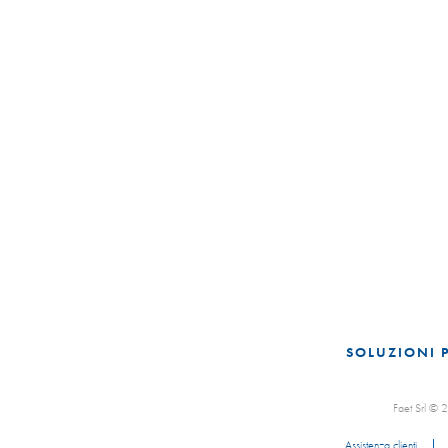
SOLUZIONI 
Faet Srl ©
Assistenza clienti