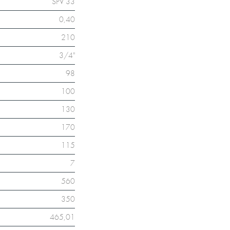
SPV 33
0,40
210
3/4"
98
100
130
170
115
7
560
350
465,01