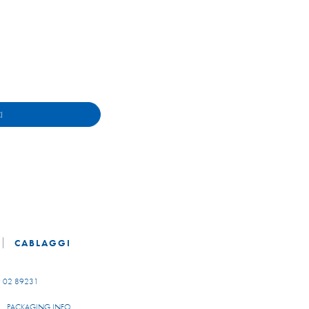
I
CABLAGGI
 02 89231
PACKAGING INFO