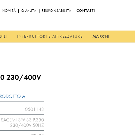
NOVITÀ
QUALITÀ
RESPONSABILITÀ
CONTATTI
SILI
INTERRUTTORI E ATTREZZATURE
MARCHI
50 230/400V
L PRODOTTO
0501143
SACEMI SPV 33 P.350
230/400V 50HZ