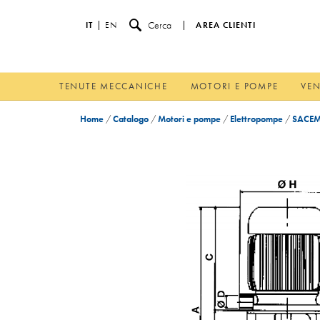
Cerca
IT
EN
AREA CLIENTI
TENUTE MECCANICHE
MOTORI E POMPE
VEN
Home
/
Catalogo
/
Motori e pompe
/
Elettropompe
/
SACEM