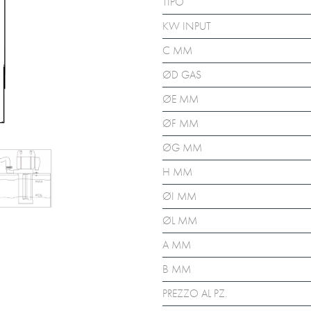
TIPO
KW INPUT
C MM
ØD GAS
ØE MM
ØF MM
ØG MM
H MM
ØI MM
ØL MM
A MM
B MM
PREZZO AL PZ.