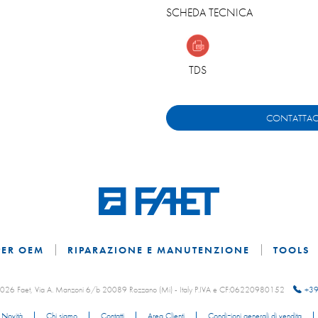
SCHEDA TECNICA
TDS
CONTATTAC
PER OEM
RIPARAZIONE E MANUTENZIONE
TOOLS
 2026 Faet, Via A. Manzoni 6/b 20089 Rozzano (Mi) - Italy P.IVA e CF:06220980152
+39
Novità
Chi siamo
Contatti
Area Clienti
Condizioni generali di vendita